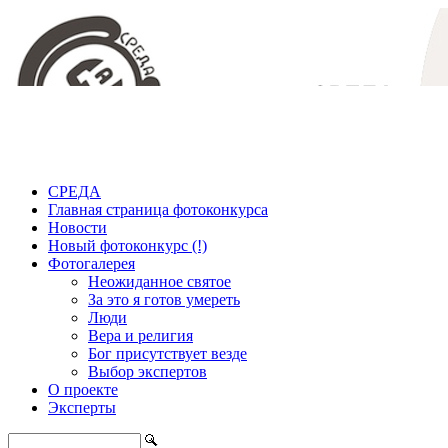
СРЕДА
Главная страница фотоконкурса
Новости
Новый фотоконкурс (!)
Фотогалерея
Неожиданное святое
За это я готов умереть
Люди
Вера и религия
Бог присутствует везде
Выбор экспертов
О проекте
Эксперты