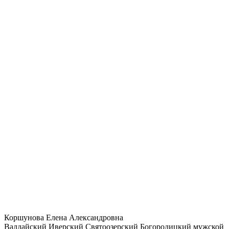
Коршунова Елена Александровна
Валдайский Иверский Святоозерский Богородицкий мужской