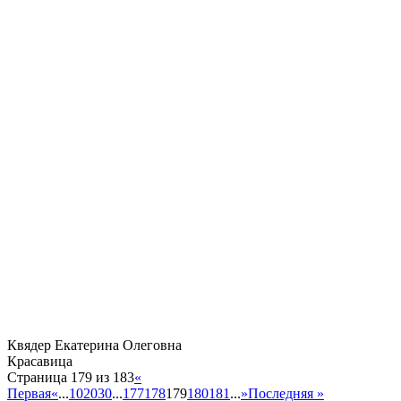
Квядер Екатерина Олеговна
Красавица
Страница 179 из 183
«
Первая
«
...
10
20
30
...
177
178
179
180
181
...
»
Последняя »