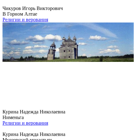
Чикуров Игорь Викторович
В Горном Алтае
Религии и верования
Курина Надежда Николаевна
Нименьга
Религии и верования
Курина Надежда Николаевна
Муезерский монастырь