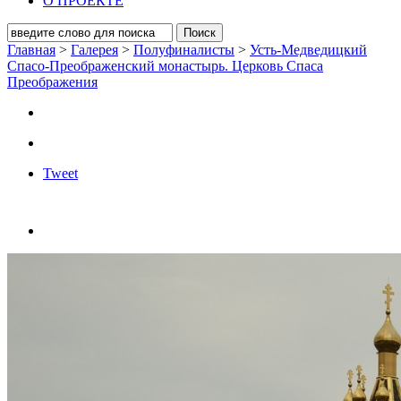
О ПРОЕКТЕ
Главная
>
Галерея
>
Полуфиналисты
>
Усть-Медведицкий
Спасо-Преображенский монастырь. Церковь Спаса
Преображения
Tweet