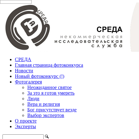
СРЕДА
Главная страница фотоконкурса
Новости
Новый фотоконкурс (!)
Фотогалерея
Неожиданное святое
За это я готов умереть
Люди
Вера и религия
Бог присутствует везде
Выбор экспертов
О проекте
Эксперты