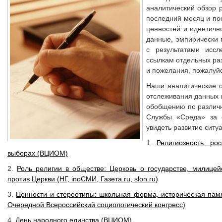
аналитический обзор 
последний месяц и по
ценностей и идентич
данные, эмпирически
с результатами исс
ссылкам отдельных ра
и пожелания, пожалуйс
Наши аналитические 
отслеживания данных п
обобщению по различ
Службы «Среда» за 
увидеть развитие ситу
1.
Религиозность: ро
выборах (ВЦИОМ)
2.
Роль религии в обществе: Церковь о государстве, милице
против Церкви (НГ, inoСМИ, Газета.ru, slon.ru)
3.
Ценности и стереотипы: школьная форма, историческая пам
Очередной Всероссийский социологический конгресс)
4.
День народного единства (ВЦИОМ)