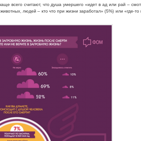
 чаще всего считают, что душа умершего «идет в ад или рай – смот
 животных, людей – кто что при жизни заработал» (5%) или «где-то 