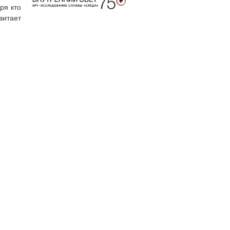
ря кто
витает