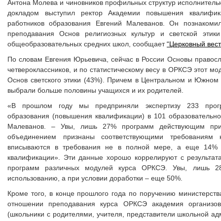
Антона Молева и чиновников профильных структур исполнитель
докладом выступил ректор Академии повышения квалифик
работников образования Евгений Малеванов. Он познакомил
преподавания Основ религиозных культур и светской этики
общеобразовательных средних школ, сообщает
“Церковный вест
По словам Евгения Юрьевича, сейчас в России Основы правосл
четвероклассников, и по статистическому весу в ОРКСЭ этот мо
Основ светского этики (43%). Причем в Центральном и Южно
выбрали больше половины учащихся и их родителей.
«В прошлом году мы предприняли экспертизу 233 прогр
образования (повышения квалификации) в 101 образовательно
Малеванов. – Увы, лишь 27% программ действующим при 
объединением признаны соответствующими требованиям 
вписываются в требования не в полной мере, а еще 14% 
квалификации». Эти данные хорошо коррелируют с результат
программ различных модулей курса ОРКСЭ. Увы, лишь 28
использованию, а при условии доработки – еще 50%.
Кроме того, в конце прошлого года по поручению министерст
отношении преподавания курса ОРКСЭ академия организова
(школьники с родителями, учителя, представители школьной ад