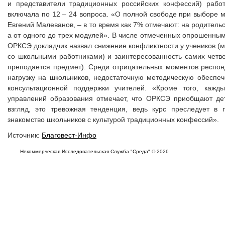
и представители традиционных российских конфессий) рабо
включала по 12 – 24 вопроса. «О полной свободе при выборе м
Евгений Малеванов, – в то время как 7% отмечают: на родитель
а от одного до трех модулей». В числе отмеченных опрошенным
ОРКСЭ докладчик назвал снижение конфликтности у учеников (ме
со школьными работниками) и заинтересованность самих четве
преподается предмет). Среди отрицательных моментов респо
нагрузку на школьников, недостаточную методическую обеспеч
консультационной поддержки учителей. «Кроме того, каж
управлений образования отмечает, что ОРКСЭ приобщают дет
взгляд, это тревожная тенденция, ведь курс преследует в
знакомство школьников с культурой традиционных конфессий».
Источник:
Благовест-Инфо
Некоммерческая Исследовательская Служба "Среда"
© 2026