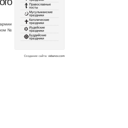
ого
Православные
посты
Мусульманские
праздники
Католические
праздники
 армии
Иудейские
оном №
праздники
Буддийские
праздники
Создание сайта:
vidanov.com