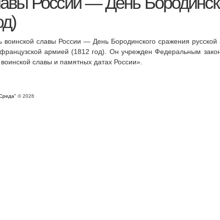
лавы России — День Бородинск
од)
нь воинской славы России — День Бородинского сражения русской
 французской армией (1812 год). Он учрежден Федеральным зак
 воинской славы и памятных датах России».
Среда"
© 2026