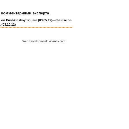
 комментариями эксперта
e on Pushkinskoy Square (03.05.12)—the rise on
 (03.10.12)
Web Development:
vidanov.com