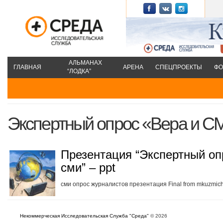
АЛЬМАНАХ
ГЛАВНАЯ
АРЕНА
СПЕЦПРОЕКТЫ
ФО
“ЛОДКА”
Экспертный опрос «Вера и С
Презентация “Экспертный оп
сми” – ppt
сми опрос журналистов презентация Final from mkuzmic
Некоммерческая Исследовательская Служба "Среда"
© 2026