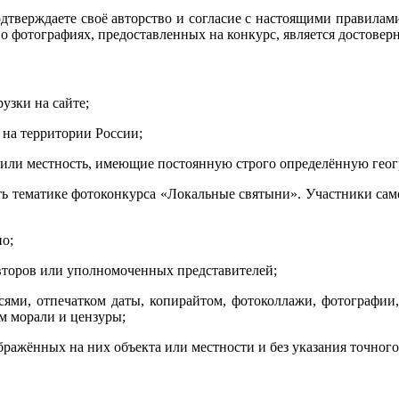
подтверждаете своё авторство и согласие с настоящими правил
 о фотографиях, предоставленных на конкурс, является достовер
узки на сайте;
 на территории России;
или местность, имеющие постоянную строго определённую геог
ть тематике фотоконкурса «Локальные святыни». Участники само
о;
второв или уполномоченных представителей;
сями, отпечатком даты, копирайтом, фотоколлажи, фотографии,
м морали и цензуры;
бражённых на них объекта или местности и без указания точног