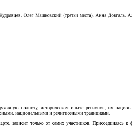
удрявцев, Олег Машковский (третьи места), Анна Довгаль, А
уховную полноту, историческом опыте регионов, их национа
урными, национальными и религиозными традициями.
арте, зависит только от самих участников. Присоединяясь к ф