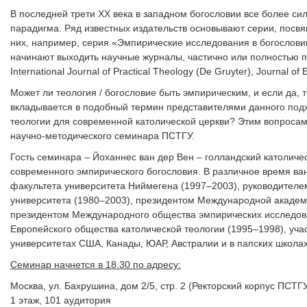
В последней трети ХХ века в западном богословии все более си
парадигма. Ряд известных издательств основывают серии, пос
них, например, серия «Эмпирические исследования в богословии» («
начинают выходить научные журналы, частично или полностью 
International Journal of Practical Theology (De Gruyter), Journal of 
Может ли теология / богословие быть эмпирическим, и если да, 
вкладывается в подобный термин представителями данного под
теологии для современной католической церкви? Этим вопроса
научно-методического семинара ПСТГУ.
Гость семинара – Йоханнес ван дер Вен – голландский католичес
современного эмпирического богословия. В различное время ва
факультета университета Ниймегена (1997–2003), руководителе
университета (1980–2003), президентом Международной академи
президентом Международного общества эмпирических исследова
Европейского общества католической теологии (1995–1998), уча
университетах США, Канады, ЮАР, Австралии и в папских школах
Семинар начнется в 18.30 по адресу:
Москва, ул. Бахрушина, дом 2/5, стр. 2 (Ректорский корпус ПСТГУ
1 этаж, 101 аудитория