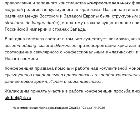
православия и западного христианства
конфессиональных
фак
моделей религиозно-культурного плюрализма. Названная гипотез
различия между Востоком и Западом Европы были структурным 
structures
de
longue
dur
é
e
), и поэтому оказали существенное вл
Российской империи и странах Запада.
Ещё одна гипотеза состоит в том, что существует, возможно, ка
а
ccommodating
cultural
differences
при конфронтации христиан и
соотношение секулярного с конфессиональным в «латинских» и 
Нового времени.
Конференция призвана помочь и работе над коллективной моно
культурного плюрализма в православных и западнохристианс
раннее новое время. Ислам и христианство
».
Желающим принять участие в работе конференции просьба писа
ukrbel@bk.ru
Некоммерческая Исследовательская Служба "Среда"
© 2026