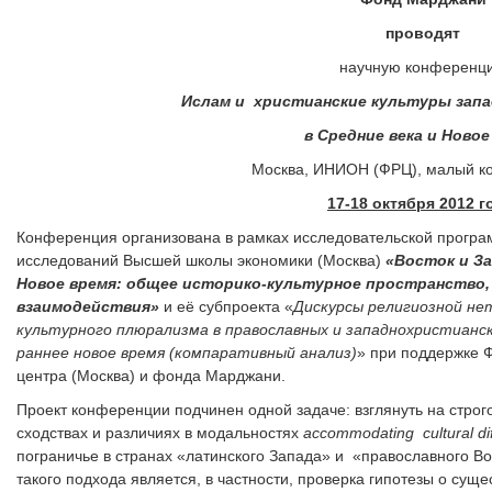
проводят
научную конференц
Ислам и христианские культуры запа
в Средние века и Новое
Москва, ИНИОН (ФРЦ), малый к
17-18 октября 2012 г
Конференция организована в рамках исследовательской прогр
исследований Высшей школы экономики (Москва)
«Восток и За
Новое время: общее историко-культурное пространство, 
взаимодействия»
и её субпроекта «
Дискурсы религиозной не
культурного плюрализма в православных и западнохристианск
раннее новое время (компаративный анализ)
» при поддержке 
центра (Москва) и фонда Марджани.
Проект конференции подчинен одной задаче: взглянуть на строг
сходствах и различиях в модальностях
а
ccommodating
cultural
di
пограничье в странах «латинского Запада» и «православного Во
такого подхода является, в частности, проверка гипотезы о су