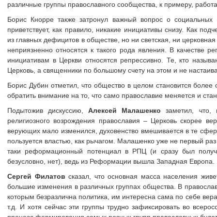
различные группы православного сообщества, к примеру, работа
Борис Кнорре также затронул важный вопрос о социальных 
приветствует, как правило, никакие инициативы снизу. Как под
из главных дефицитов в обществе, но ни светская, ни церковная 
неприязненно относятся к такого рода явления. В качестве ре
инициативам в Церкви относятся репрессивно. Те, кто назыв
Церковь, а священники по большому счету на этом и не настаива
Борис Дубин отметил, что общество в целом становится более
обратить внимание на то, что само православие меняется и ста
Подытожив дискуссию,
Алексей Малашенко
заметил, что, 
религиозного возрождения православия – Церковь скорее вер
верующих мало изменился, духовенство вмешивается в те сферы,
пользуется властью, как рычагом. Малашенко уже не первый раз
таки реформационный потенциал в РПЦ (и сразу был получе
безусловно, нет), ведь из Реформации вышла Западная Европа.
Сергей Филатов
сказал, что
основная масса населения живет
большие изменения в различных группах общества. В правосла
которым безразлична политика, им интересна сама по себе вера
т.д. И хотя сейчас эти группы трудно зафиксировать во всерос
процесс формирования самых разных групп православных будет