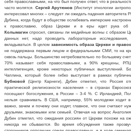
себя православными, на что был получен ответ, что в реальност
часто молятся.
Сергей Арутюнов
(Институт этнологии антропо
интересовал многих – следует ли ожидать падения авторитета Р
Дубина, когда будут в обществе ослабевать имперские настроени
к православию, образ Церкви и в еры идет рука об 
Колымагин
спросил, связаны ли медийные волны с образом Це
данных нет, надо проводить лабораторные исследования,
вкладываться. В целом
зависимость образа Церкви и право
не поддержана первым лицом и федеральными СМИ, то на кри
сквозь пальцы. Большинство нетребовательно по большему счету
70% называет себя православными, а 90% крещены, РПЦ 
интеллигенция, кроме некоторых публичных выступлений. Б
Чаплина, который более гибко выступает в рамках публич
Бубновой
(Центр Карнеги), Дубин отметил, что Россия 
практической религиозности населения – в странах Евросою
посещают богослужения, в России – 3-4 %. С Ирландией, По
нельзя сравнивать. В США, например, 55% молодежи ходит в
важно, зачем и почему они ходят, главное, что они считают н
друзьями, знакомыми или семьей. Отвечая на вопрос Анатоли
Дубин отметил, что ожидания россиян от Церкви похожи на о
никогда не сбываются. Во время обсуждения также прозвуч
сторонников оппозиции среди православных, и в ходе семина