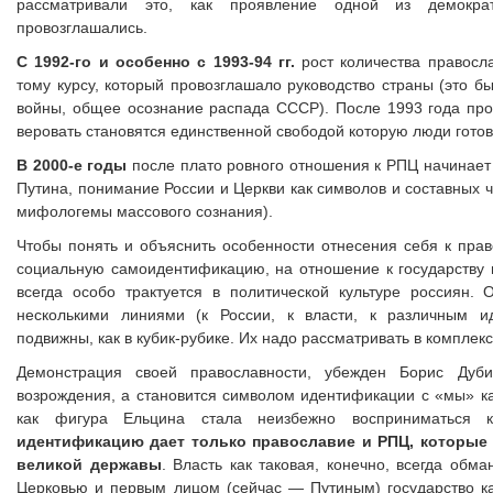
рассматривали это, как проявление одной из демократ
провозглашались.
С 1992-го и особенно с 1993-94 гг.
рост количества правосл
тому курсу, который провозглашало руководство страны (это б
войны, общее осознание распада СССР). После 1993 года про
веровать становятся единственной свободой которую люди готовы
В 2000-е годы
после плато ровного отношения к РПЦ начинает 
Путина, понимание России и Церкви как символов и составных 
мифологемы массового сознания).
Чтобы понять и объяснить особенности отнесения себя к пр
социальную самоидентификацию, на отношение к государству 
всегда особо трактуется в политической культуре россиян.
несколькими линиями (к России, к власти, к различным ид
подвижны, как в кубик-рубике. Их надо рассматривать в комплекс
Демонстрация своей православности, убежден Борис Дуби
возрождения, а становится символом идентификации с «мы» ка
как фигура Ельцина стала неизбежно восприниматься 
идентификацию дает только православие и РПЦ, которые
великой державы
. Власть как таковая, конечно, всегда обм
Церковью и первым лицом (сейчас — Путиным) государство ка