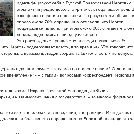
идентифицируют себя с Русской Православной Церковью.
этом митингующие довольно критически оценивают роль 
в конфликте власти и оппозиции. По результатам обеих во
опроса около 70% опрошенных отмечали, что Церковь
поддерживает власть, при этом около 80% считают, что он
должна поддерживать ни одну из сторон.
Это расхождение проявляется и среди назвавших себя
что Церковь поддерживает власть, в то время как 65% говорят, что
 стороны, а призывать людей сохранять бдительность и не допуска
Церковь в данном случае выступила на стороне власти? Отчего, по
кое впечатление?» – с такими вопросами корреспондент Regions.R
оятель храма Покрова Пресвятой Богородицы в Филях:
Церкви, ее взаимоотношения с государством, – во многом формиров
епко засел и в головах, и в поведении, и в традиции. И он до сих п
еодолевать, и большинство опрошенных на Болотной площади это 