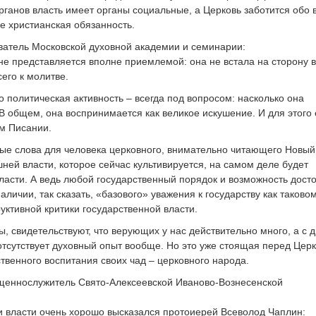
ганов власть имеет органы социальные, а Церковь заботится обо 
е христианская обязанность.
атель Московской духовной академии и семинарии:
не представляется вполне приемлемой: она не встала на сторону в
его к молитве.
 политическая активность – всегда под вопросом: насколько она
В общем, она воспринимается как великое искушение. И для этого 
м Писании.
стые слова для человека церковного, внимательно читающего Новый
шней власти, которое сейчас культивируется, на самом деле будет
асти. А ведь любой государственный порядок и возможность дост
личии, так сказать, «базового» уважения к государству как таково
руктивной критики государственной власти.
 свидетельствуют, что верующих у нас действительно много, а с д
 отсутствует духовный опыт вообще. Но это уже стоящая перед Цер
твенного воспитания своих чад – церковного народа.
еннослужитель Свято-Алексеевской Иваново-Вознесенской
 власти очень хорошо высказался протоиерей Всеволод Чаплин: