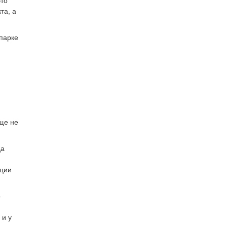
это
та, а
парке
еще не
да
ации
о
 и у