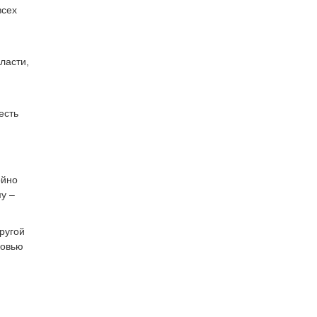
всех
ласти,
есть
ойно
му –
ругой
ковью