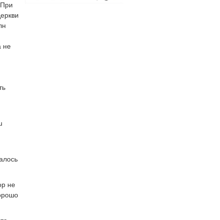
 При
Церкви
лн
а не
ть
u
алось
ор не
хорошо