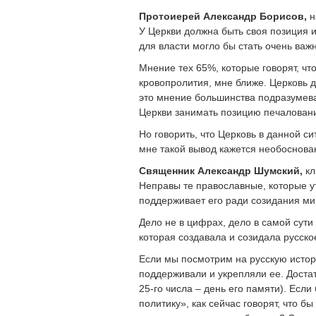
Протоиерей Александр Борисов,
н
У Церкви должна быть своя позиция и
для власти могло бы стать очень ва
Мнение тех 65%, которые говорят, чт
кровопролития, мне ближе. Церковь д
это мнение большинства подразумева
Церкви занимать позицию печаловани
Но говорить, что Церковь в данной си
мне такой вывод кажется необоснов
Священник Александр Шумский,
кл
Неправы те православные, которые у
поддерживает его ради созидания ми
Дело не в цифрах, дело в самой сути
которая создавала и созидала русско
Если мы посмотрим на русскую истор
поддерживали и укрепляли ее. Достат
25-го числа – день его памяти). Есл
политику», как сейчас говорят, что б