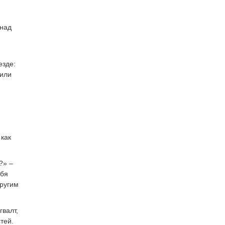
 над
езде:
 или
 как
?» –
ебя
другим
гвалт,
тей.