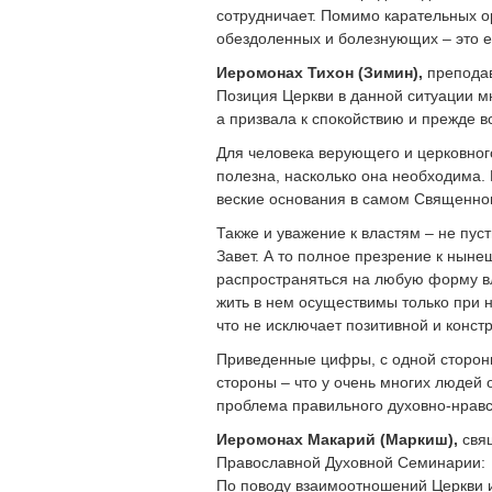
сотрудничает. Помимо карательных ор
обездоленных и болезнующих – это е
Иеромонах Тихон (Зимин),
преподав
Позиция Церкви в данной ситуации м
а призвала к спокойствию и прежде вс
Для человека верующего и церковного
полезна, насколько она необходима. 
веские основания в самом Священно
Также и уважение к властям – не пу
Завет. А то полное презрение к ныне
распространяться на любую форму вл
жить в нем осуществимы только при на
что не исключает позитивной и конст
Приведенные цифры, с одной стороны,
стороны – что у очень многих людей
проблема правильного духовно-нравс
Иеромонах Макарий (Маркиш),
свящ
Православной Духовной Семинарии:
По поводу взаимоотношений Церкви и