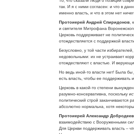
То, что сказали люди о позиции совр
так. И я с ними согласен: и что в да
именно власть, и что в этом нет ниче
Протоиерей Андрей Спиридонов
,
и святителя Митрофана Воронежского
Церковь поддерживает не политическ
отождествляется с поддержкой власти
Безусловно, у той части избирателей
недовольными: их не устраивает кор
отождествляют с властью. И верующи
Но ведь иной-то власти нет! Была бы
есть власть, чтобы ее поддерживать 
Церковь в какой-то степени вынужде
разумно-консервативна, поскольку и
политический строй заканчиваются р
абсолютно нормальна, хотя некоторых
Протоиерей Александр Добродеев
взаимодействию с Вооруженными си
Для Церкви поддерживать власть – чт