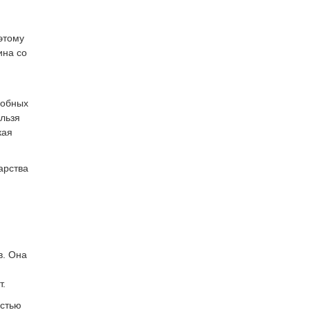
оэтому
ина со
добных
ельзя
кая
арства
в. Она
т.
астью