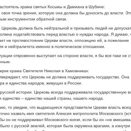
астоятель храма святых Косьмы и Дамиана в Шубине:
 своя точка зрения, которую она должна бы доносить до власти. Эт
жным инструментом обратной связи.
о Церковь должна быть нейтральной и призывать людей не допуска
олжна ходатайствовать перед властью о нуждах народа. Я думаю, 
ет не противостояние Церкви власти, оппозицию ей, а пожелание
я и нейтралитета именно в политическом отношении.
туации откровенно выступает на стороне власти, я бы все-таки не с
анным.
ирик храма Святителя Николая в Хамовниках:
тверждают, что Церковь не должна поддерживать государство. Она
ра и единства народов, живущих в России.
 русской истории. Церковь всегда поддерживала государственную в
е единство – единство нашей страны, нашего народа.
ию, то увидим, что выдающиеся представители Церкви власть всег
очно назвать имя святителя Алексия митрополита Московского (кст
и бы он не поддерживал Московского князя, если бы он «не вмешива
ы было с русской землей, которая была окружена врагами, а изнутри