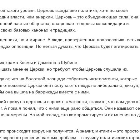
в такого уровня. Церковь всегда вне политики, хотя по своей
одни власти, чем анархии. Церковь – это объединяющая сила, она
ленной частью общества, она решает вопросы консолидации и
своих базовых канонах и традициях.
ященники, но и миряне. А люди, приверженные православию, есть в
в рядах оппозиции. Но нельзя думать, что Церковь будет агитировать
рик храма Космы и Дамиана в Шубине:
ышать мнение Церкви, но требуют, чтобы Церковь слушала их.
ают, что на Болотной площади собрались интеллигенты, которые
в отношении Церкви они поступают отнюдь не либерально, диктуя,
обы она вышла на баррикады вместе с ними.
ий придут в церковь и спросят: «Батюшки, скажите, что нам делать
нг. А пока я понял, что с ними еще рано общаться. Они называют с
не намерены. На мой взгляд, это компрометирует и их мнения по 
о происходит вокруг, не получится. А значит, митинги – это просто 
и здравого решения важных проблем – в пучину политических страс