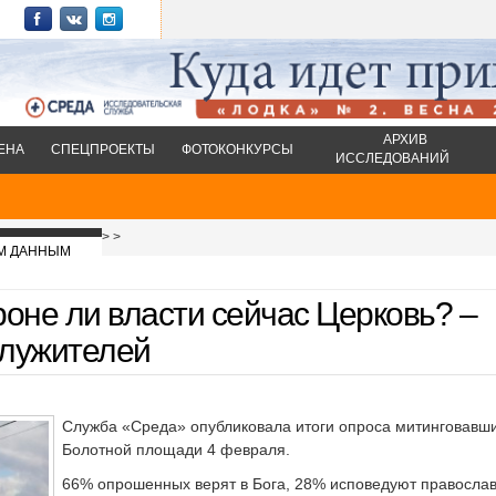
АРХИВ
ЕНА
СПЕЦПРОЕКТЫ
ФОТОКОНКУРСЫ
ИССЛЕДОВАНИЙ
>
>
М ДАННЫМ
роне ли власти сейчас Церковь? –
лужителей
Служба «Среда» опубликовала итоги опроса митинговавш
Болотной площади 4 февраля.
66% опрошенных верят в Бога, 28% исповедуют православ