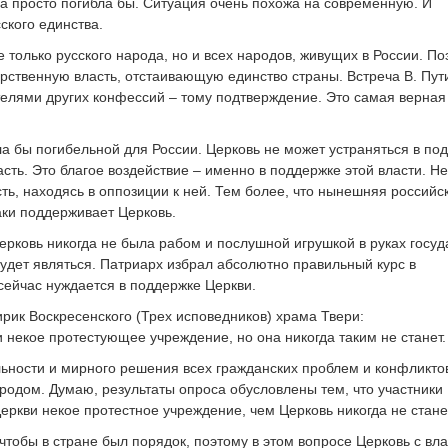
 просто погибла бы. Ситуация очень похожа на современную. И
ского единства.
е только русского народа, но и всех народов, живущих в России. П
рственную власть, отстаивающую единство страны. Встреча В. Пут
елями других конфессий – тому подтверждение. Это самая верная
а бы погибельной для России. Церковь не может устраняться в по
асть. Это благое воздействие – именно в поддержке этой власти. Н
сть, находясь в оппозиции к ней. Тем более, что нынешняя российс
таки поддерживает Церковь.
ерковь никогда не была рабом и послушной игрушкой в руках госуд
 будет являться. Патриарх избрал абсолютно правильный курс в
сейчас нуждается в поддержке Церкви.
лирик Воскресенского (Трех исповедников) храма Твери:
 некое протестующее учреждение, но она никогда таким не станет.
льности и мирного решения всех гражданских проблем и конфликто
народом. Думаю, результаты опроса обусловлены тем, что участники
Церкви некое протестное учреждение, чем Церковь никогда не стане
 чтобы в стране был порядок, поэтому в этом вопросе Церковь с вл