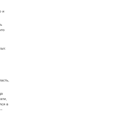
о и
ть
что
тал:
ласть,
да
ати,
лся в
 –