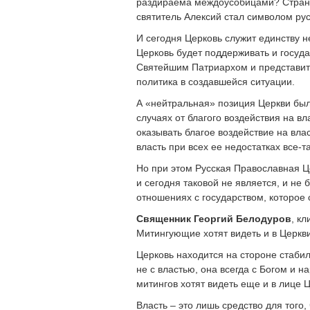
раздираема междоусобицами? Страна
святитель Алексий стал символом рус
И сегодня Церковь служит единству н
Церковь будет поддерживать и госуда
Святейшим Патриархом и представит
политика в создавшейся ситуации.
А «нейтральная» позиция Церкви был
случаях от благого воздействия на вл
оказывать благое воздействие на вла
власть при всех ее недостатках все-
Но при этом Русская Православная Ц
и сегодня таковой не является, и не
отношениях с государством, которое 
Священник Георгий Белодуров
, к
Митингующие хотят видеть и в Церкви
Церковь находится на стороне стаби
не с властью, она всегда с Богом и 
митингов хотят видеть еще и в лице 
Власть – это лишь средство для того,