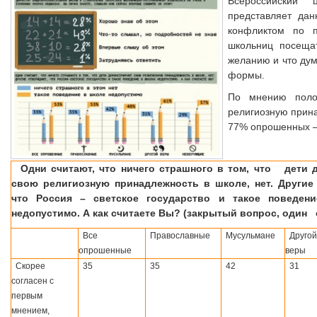
Всероссийский 
представляет дан
конфликтом по п
школьниц посещат
желанию и что ду
формы.
По мнению поло
религиозную прин
77% опрошенных –
Одни считают, что ничего страшного в том, что дети 
свою религиозную принадлежность в школе, нет. Други
что Россия – светское государство и такое поведе
недопустимо. А как считаете Вы? (закрытый вопрос, один
Все
Православные
Мусульмане
Другой
опрошенные
веры
Скорее
35
35
42
31
согласен с
первым
мнением,