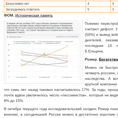
Безусловно нет
4
4
Затрудняюсь ответить
5
3
ФОМ.
Историческая память
Помимо перестрой
считают дефолт 1
(50%) и вывод вой
деятелей, оказа
последние 10 л
Б.Ельцина.
Ромир.
Богатство
Можно ли быстро 
четверть россиян, 
наследства. А во
крупной компании
что семь лет назад таковых насчитывалось 17%. За годы, про
почти вдвое увеличилось число «пессимистов», которые не вид
8% до 15%.
В октябре текущего года исследовательский холдинг Ромир поин
мнению, в сегодняшней России можно в достаточно короткие 