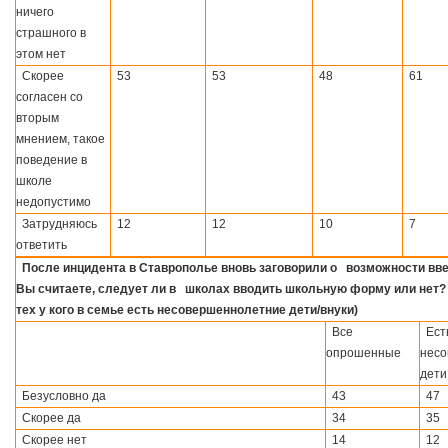
ничего
страшного в
этом нет
Скорее
53
53
48
61
согласен со
вторым
мнением, такое
поведение в
школе
недопустимо
Затрудняюсь
12
12
10
7
ответить
После инцидента в Ставрополье вновь заговорили о возможности вв
Вы считаете, следует ли в школах вводить школьную форму или нет? 
тех у кого в семье есть несовершеннолетние дети/внуки)
Все
Ест
опрошенные
несо
дети
Безусловно да
43
47
Скорее да
34
35
Скорее нет
14
12