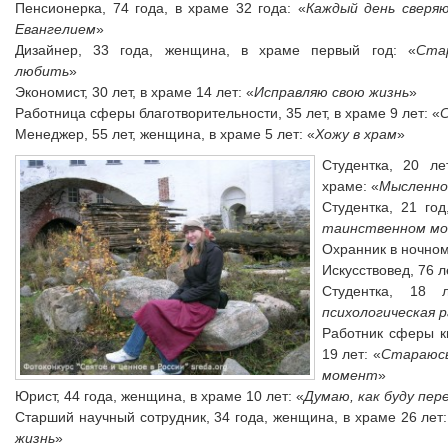
Пенсионерка, 74 года, в храме 32 года: «
Каждый день сверяю
Евангелием
»
Дизайнер, 33 года, женщина, в храме первый год: «
Ста
любить
»
Экономист, 30 лет, в храме 14 лет: «
Исправляю свою жизнь
»
Работница сферы благотворительности, 35 лет, в храме 9 лет: «
Менеджер, 55 лет, женщина, в храме 5 лет: «
Хожу в храм
»
Студентка, 20 ле
храме: «
Мысленно
Студентка, 21 год
таинственном м
Охранник в ночном 
Искусствовед, 76 ле
Студентка, 18 
психологическая 
Работник сферы кн
19 лет: «
Стараюсь
момент
»
Юрист, 44 года, женщина, в храме 10 лет: «
Думаю, как буду пер
Старший научный сотрудник, 34 года, женщина, в храме 26 лет:
жизнь
»