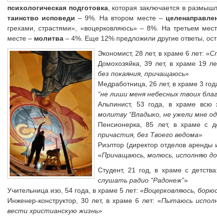
психологическая подготовка
, которая заключается в размыш
таинство исповеди
– 9%. На втором месте –
целенаправле
грехами, страстями», «воцерковляюсь» – 8%. На третьем мес
месте –
молитва
– 4%. Еще 12% предложили другие ответы, ост
Экономист, 28 лет, в храме 6 лет: «
С
Домохозяйка, 39 лет, в храме 19 ле
без покаяния, причащаюсь
»
Медработница, 26 лет, в храме 3 год
“не лиши меня небесных твоих благ
Альпинист, 53 года, в храме всю 
молитву “Владыко, не ужели мне о
Пенсионерка, 85 лет, в храме с д
причастия, без Твоего ведома
»
Риэлтор (директор отделов аренды и
«
Причащаюсь, молюсь, исполняю до
Студент, 21 год, в храме с детства
слушать радио “Радонеж”
»
Учительница изо, 54 года, в храме 5 лет: «
Воцерковляюсь, борюс
Инженер-конструктор, 30 лет, в храме 6 лет: «
Пытаюсь исполн
вести христианскую жизнь
»