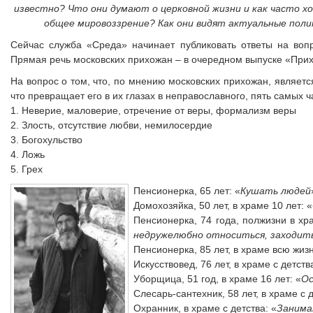
известно? Что они думают о церковной жизни и как часто хо
общее мировоззрение?
Как они видят актуальные пол
Сейчас служба «Среда» начинает публиковать ответы на вопр
Прямая речь московских прихожан – в очередном выпуске «При
На вопрос о том, что, по мнению московских прихожан, являет
что превращает его в их глазах в неправославного, пять самых 
1. Неверие, маловерие, отречение от веры, формализм веры
2. Злость, отсутствие любви, немилосердие
3. Богохульство
4. Ложь
5. Грех
Пенсионерка, 65 лет: «
Кушать людей
Домохозяйка, 50 лет, в храме 10 лет: «
Пенсионерка, 74 года, полжизни в хр
недружелюбно относиться, заходить
Пенсионерка, 85 лет, в храме всю жизн
Искусствовед, 76 лет, в храме с детств
Уборщица, 51 год, в храме 16 лет: «
Ос
Слесарь-сантехник, 58 лет, в храме с д
Охранник, в храме с детства: «
Занима