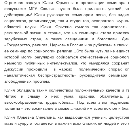
Огромная заслуга Юлии Юрьевны в организации семинара п
факультете МГУ. Сколько нужно было приложить усилий, ч
действующим! Юлия руководила семинаром легко, без видим
социологов, религиоведов, так и студентов, аспирантов, журн
областей науки. Юлия Юрьевна сумела так организовать 
религиозной жизни в стране, что на семинары стали приезжа
зарубежных стран, а также священники и богословы.
Дми
«Государство, религия, Церковь в России и за рубежом» в свои
ее семинар по социологии религии…Это была чуть ли не единст
которой могли регулярно собираться отечественные социоло
немногих публичных интеллектуалов, кто умудрялся сохранят
дискуссии проходили в жарких полемических спорах опп
«аналитическая беспристрастность» руководителя семина
злободневных проблем.
Юлия обладала таким количеством положительных качеств и та
Читаю и слышу о ней: умна, красива, обаятельна, ди
высокообразованна, трудолюбива… Под всем этим подписыва
таланты – это воспитание в семье…низкий им всем поклон и бла
Юлия Юрьевна Синелина, как выдающийся ученый, целеустрем
мать и супруга останется в памяти всех близких ей людей и это