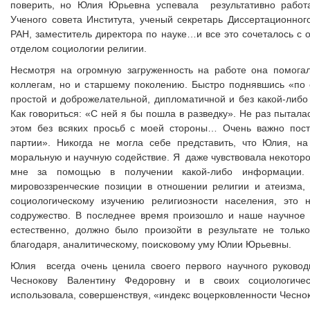
поверить, но Юлия Юрьевна успевала результативно работа
Ученого совета Института, ученый секретарь Диссертационно
РАН, заместитель директора по науке…и все это сочеталось с 
отделом социологии религии.
Несмотря на огромную загруженность на работе она помога
коллегам, но и старшему поколению. Быстро поднявшись «по 
простой и доброжелательной, дипломатичной и без какой-либ
Как говориться: «С ней я бы пошла в разведку». Не раз пытал
этом без всяких просьб с моей стороны… Очень важно пост
партии». Никогда не могла себе представить, что Юлия, н
моральную и научную содействие. Я даже чувствовала некоторо
мне за помощью в получении какой-либо информации.
мировоззренческие позиции в отношении религии и атеизма,
социологическому изучению религиозности населения, эт
содружество. В последнее время произошло и наше научное 
естественно, должно было произойти в результате не тольк
благодаря, аналитическому, поисковому уму Юлии Юрьевны.
Юлия всегда очень ценила своего первого научного руковод
Чеснокову Валентину Федоровну и в своих социологичес
использовала, совершенствуя, «индекс воцерковленности Чесно