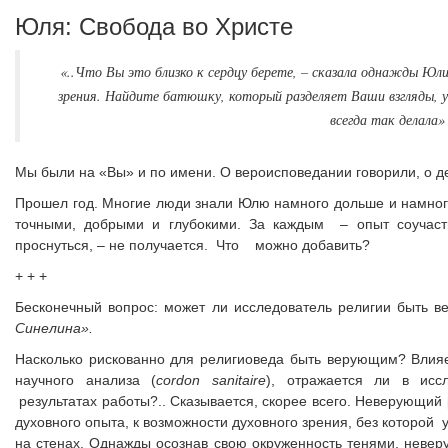
Юля: Cвобода во Христе
«..Что Вы это близко к сердцу берете, – сказала однажды Юл
зрения. Найдите батюшку, который разделяет Ваши взгляды, у
всегда так делала»
Мы были на «Вы» и по имени. О вероисповедании говорили, о д
Прошел год. Многие люди знали Юлю намного дольше и намного
точными, добрыми и глубокими. За каждым – опыт соучасти
проснуться, – не получается. Что можно добавить?
+ + +
Бесконечный вопрос: может ли исследователь религии быть 
Синелина».
Насколько рискованно для религиоведа быть верующим? Влияе
научного анализа (
cordon
sanitaire
), отражается ли в иссл
результатах работы?.. Сказывается, скорее всего. Неверующий
духовного опыта, к возможности духовного зрения, без которой
на стенах. Однажды осознав свою окруженность тенями, неверу