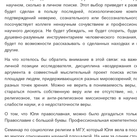
научном, сколько в личном поиске. Этот выбор приведет к раз
будет сделан в пользу последней, психологические комп
подтверждений неверию, сознательного или бессознательног
посочувствует коллеге ненаучным сочувствием и профессион
научного дискурса. Не будет убеждать, не будет спорить, бу
душевно-разумным инструментарием человеческого познания,
будет по возможности рассказывать о сделанных находках и 
другие.
На что хотелось бы обратить внимание в этой связи: на важ
личной позиции исследователя, дисциплина «воздержания с
аргумента в совместный мыслительный проект поиска истин
площадке людям, придерживающихся разных мировоззрений; по
разных точек зрения. Можно не верить в понимаемость веры
стараться понять собственную веру или ее отсутствие, но, 
религиозное, так и анти-религиозное миссионерство в науч
слабости науки, и о недостаточности веры.
О том, что Юля православная, можно было догадаться тольк
Православие с большой буквы. Профессиональная компетентнос
Семинар по социологии религии в МГУ, который Юля вела в пос
во многих отношениях научной площадкой. На нем за одним сто