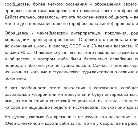
сообществе, более четкого осознания и обозначения своег
процессе теоретико-эмпирического познания советского/росси
Действительно, оказалось, что эта поколенческая общность – 
многое для понимания нашего (профессионального) прошлого и
Обращаясь к мангеймовской интерпретации поколения, ро
«последним предперестроечным». Старшие его представители
до окончания школы и распад СССР – в 20-летнем возрасте. 
«лихие 90-е». В любом случае, все из этого поколения развива
в обществе, в котором либо были бесконечно ослаблены со
периода, либо они уже не существовали. Сейчас я интервьюир
их жизнь в школьные и студенческие годы качественно отлична 
поколений.
А вот особенности этого поколения в совокупном сообщест
разработкой которой они интересуются и будут интересоваться
ими, их отношение к советской социологии, их взгляды на нас
которое им еще долго предстоит исследовать, только приоткры
Но думаю, сколько бы времени я не изучал это поколение, я в
Юлей Синелиной и корить себя за то, что не уговорил ее на рас