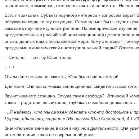
пластичное, отзывчивое, готовое слышать и понимать. Но есть л
Есть ли заказчик, Субъект научного интереса к вопросам веры?
обсуждали когда-то эту ситуацию. Семинар мог бы выступать к
заказа на научное изучение религии. На эмпирическое изучени
представленных в российской цивилизационной целостности и л
опыта, данных нам в познаваемом мире. Кому это надо? Почему
пределами академической институциональной среды? Ответа не
– Смелее, —
слышу Юлин голос.
+ + +
О чем еще нельзя не сказать. Юля была очень смелой.
Для меня Юля была живым воплощением, свидетельством того, ч
Звучит немного страшно. Откуда такая свобода? Этический компа
также – родители, воспитание, глубокая семейная церковность.
«..Я надеюсь, что мы сможем сделать что-то достойное и пр
Церкви, обществу, стране.» (Из письма Юли Синелиной, 4.1.20
Значительное внимание в своей научной деятельности Юля удел
интеллигенции, так и ее современной роли.