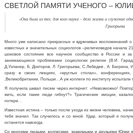
СВЕТЛОЙ ПАМЯТИ УЧЕНОГО – ЮЛ
«Она была из тех, для кого наука – дело жизни и служение о
Григорьева
Много уже написано прекрасных и вдумчивых воспоминаний о
известных и значительных социологов –религиоведов начала 21 
шоковое состояние все научное сообщество в России и з
занимающиеся проблемами социологии религии (В.И. Гарадж
Д.Узланер, Б. Докторов, Л. Григорьева, С.Лебедев , А. Багрина, И
сразу в своих лекциях, «круглых столах», конференциях,
,Великобритании, Польши…А уж коллеги по институту испытали 
Я получила шквал писем через интернет: «Невозможно! Повтор
жить, если такие люди гибнут?» Трагические эмоции, казал
потери…
Известная истина – только после ухода из жизни человека, нач
тебя значил. Так случилось и со мной. Удар, который я полу
останется навсегда.
Со многими людьми: коллегами, знакомыми и друзьями Юлии я