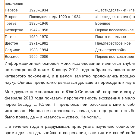
поколения
Первое
1923–1934
«Шестидесятники» (пе
Второе
Последние годы 1920-х–1934
«Шестидесятники» (вт
Третье
1935–1946
Военное
Четвертое
1947–1958
Первое послевоенное
Пятое
1959–1970
Постоттепельное
Шестое
1971–1982
Предперестроечное
Седьмое
1983–1994
Дети перестройки
Восьмое
1995–2006
Первое постсоветское
Информационной основой моих исследований являются глуби
по электронной почте. К концу 2012 года набралось около пол
четвертого поколений, и в целом заметно прояснились процес
науку. Однако предстояло двигаться дальше и переходить к из
Мое двухлетнее знакомство с Юлей Синелиной, встречи и сотру
феврале 2013 года показали перспективность вхождения в мало
через беседу с, Юлей. Я предложил ей рассказать мне о себ
интересах. Но она не согласилась: сочла, что еще рано, есть 
было права, да – и казалось – успею. Не успел…
…в течение года я раздумывал, приступать изучению социолог
время для его дальнейшего созревания, занятия им своей соб