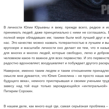
В личности Юлии Юрьевны я вижу, прежде всего, редкое и и
принимать людей, даже принципиально с ними не соглашаясь. В 
полной мере обладавших им; такими были мой лучший друг и м
нас. Это качество можно назвать толерантностью в лучшем и в
кругозоре и масштабе личности оно делает ее тем, что я на
для многих и многих людей, которые свободно, легко и добров
человеком какое-то важное для всех первенство. И это первенст
радостно вдохновляет, воодушевляет и побуждает другого раскр
Наверное, именно таким людям и таким отношениям принадлежи
смысле мне думается, что Юлия Синелина – не просто наша за
будущего века», немного приоткрывшая и своими учеными тру
завесу над той еще только зарождающейся «интегральной» 
Питирим Сорокин.
В нашем деле, как много ещё где, самая серьёзная проблема –