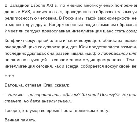
В Западной Европе ХХI в. по мнению многих ученых по-прежне
данным EVS, количество лет, проведенных в образовательных у
религиозностью человека. В России мы такой закономерности н
отменяют друг друга. Воцерковленные люди с высшим образован
Имеет ли сегодня православная интеллигенция шанс стать сози
Конфликт секулярной элиты и части верующего общества, возмо
очередной цикл секуляризации, для Юли представлялся возмож
последних докладах она развенчивала «
миф о либеральной ин
но активно звучащей в современном медиапространстве. Тем 
интеллигенция сегодня, как и всегда, собирается вокруг своей в
+ + +
Батюшка, отпевая Юлю, сказал:
– Нам же – не спрашивать: «Зачем? За что? Почему?» Не толь
станет, но даже ангелы знали…
Говорят, кто умер во время Поста, прямиком к Богу.
Вечная память.