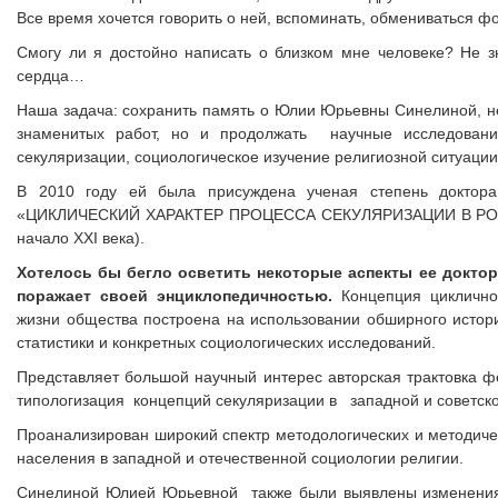
Все время хочется говорить о ней, вспоминать, обмениваться 
Смогу ли я достойно написать о близком мне человеке? Не з
сердца…
Наша задача: сохранить память о Юлии Юрьевны Синелиной, не
знаменитых работ, но и продолжать научные исследовани
секуляризации, социологическое изучение религиозной ситуации
В 2010 году ей была присуждена ученая степень доктора 
«ЦИКЛИЧЕСКИЙ ХАРАКТЕР ПРОЦЕССА СЕКУЛЯРИЗАЦИИ В РОССИИ
начало ХХI века).
Хотелось бы бегло осветить некоторые аспекты ее докторс
поражает своей энциклопедичностью.
Концепция циклично
жизни общества построена на использовании обширного истор
статистики и конкретных социологических исследований.
Представляет большой научный интерес авторская трактовка ф
типологизация концепций секуляризации в западной и советско
Проанализирован широкий спектр методологических и методиче
населения в западной и отечественной социологии религии.
Синелиной Юлией Юрьевной также были выявлены изменения ф