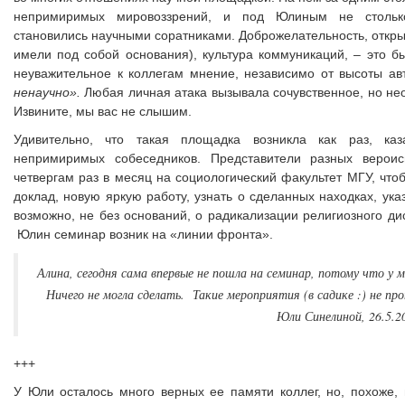
непримиримых мировоззрений, и под Юлиным не столько 
становились научными соратниками. Доброжелательность, откры
имели под собой основания), культура коммуникаций, – это 
неуважительное к коллегам мнение, независимо от высоты ав
ненаучно».
Любая личная атака вызывала сочувственное, но нео
Извините, мы вас не слышим.
Удивительно, что такая площадка возникла как раз, ка
непримиримых собеседников. Представители разных верои
четвергам раз в месяц на социологический факультет МГУ, чт
доклад, новую яркую работу, узнать о сделанных находках, указа
возможно, не без оснований, о радикализации религиозного ди
Юлин семинар возник на «линии фронта».
Алина, сегодня сама впервые не пошла на семинар, потому что у м
Ничего не могла сделать. Такие мероприятия (в садике :) не пр
Юли Синелиной, 26.5.2
+++
У Юли осталось много верных ее памяти коллег, но, похоже, 