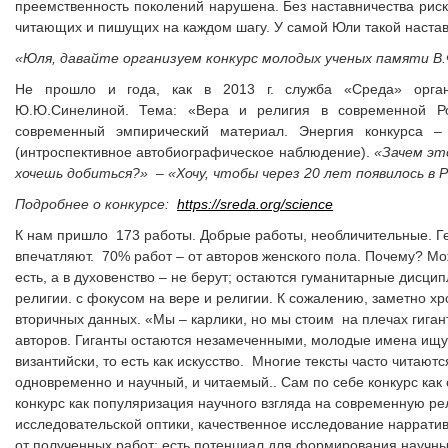
преемственность поколений нарушена. Без наставничества риск
читающих и пишущих на каждом шагу. У самой Юли такой наставн
«Юля, давайте организуем конкурс молодых ученых памяти В.
Не прошло и года, как в 2013 г. служба «Среда» орга
Ю.Ю.Синелиной. Тема: «Вера и религия в современной Ро
современный эмпирический материал. Энергия конкурса –
(интроспективное автобиографическое наблюдение).
«Зачем эт
хочешь добиться?» – «Хочу, чтобы через 20 лет появилось в 
Подробнее о конкурсе:
https://sreda.org/science
К нам пришло 173 работы. Добрые работы, необличительные. Г
впечатляют. 70% работ – от авторов женского пола. Почему? Мо
есть, а в духовенство – не берут; остаются гуманитарные дисц
религии. с фокусом на вере и религии. К сожалению, заметно хр
вторичных данных. «Мы – карлики, но мы стоим на плечах гига
авторов. Гиганты остаются незамеченными, молодые имена ищут
византийски, то есть как искусство. Многие тексты часто читаютс
одновременно и научный, и читаемый.. Сам по себе конкурс как
конкурс как популяризация научного взгляда на современную р
исследовательской оптики, качественное исследование наррати
от полученных работ: есть потенциал для формирования научны