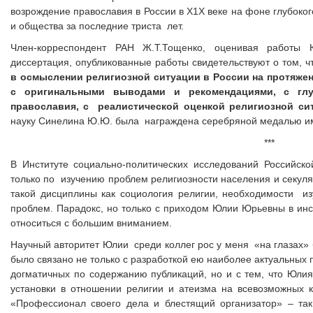
возрождение
православия в России в Х1Х веке на фоне глубок
и общества за последние триста лет.
Член-корреспондент РАН Ж.Т.Тощенко, оценивая работы 
диссертация, опубликованные работы свидетельствуют о том, 
в осмыслении религиозной ситуации в России на протяжении
с оригинальными выводами и рекомендациями, с глу
православия, с реалистической оценкой религиозной си
науку Синелина Ю.Ю. была награждена серебряной медалью и
***
В Институте социально-политических исследований Российс
только по изучению проблем религиозности населения и секуляр
такой дисциплины как социология религии, необходимости из
проблем. Парадокс, но только с приходом Юлии Юрьевны в инст
относиться с большим вниманием.
Научный авторитет Юлии среди коллег рос у меня «на глазах» б
было связано не только с разработкой ею наиболее актуальных 
догматичных по содержанию публикаций, но и с тем, что Юлия
установки в отношении религии и атеизма на всевозможных к
«Профессионал своего дела и блестящий организатор» – так