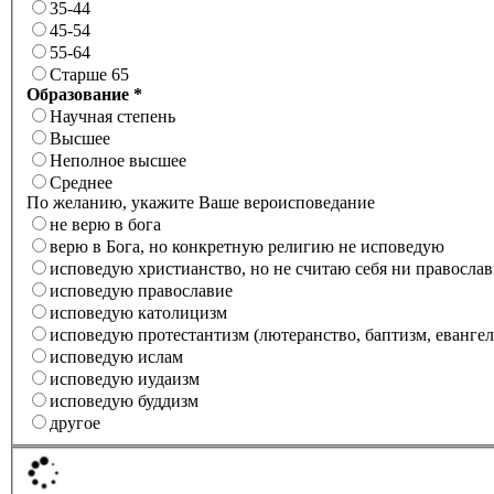
35-44
45-54
55-64
Старше 65
Образование *
Научная степень
Высшее
Неполное высшее
Среднее
По желанию, укажите Ваше вероисповедание
не верю в бога
верю в Бога, но конкретную религию не исповедую
исповедую христианство, но не считаю себя ни правосла
исповедую православие
исповедую католицизм
исповедую протестантизм (лютеранство, баптизм, евангел
исповедую ислам
исповедую иудаизм
исповедую буддизм
другое