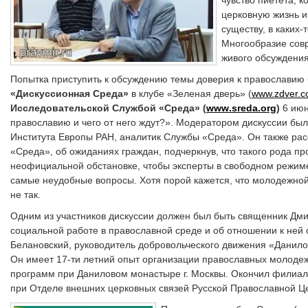
церковную жизнь и
существу, в каких-
Многообразие сов
живого обсуждения
Попытка приступить к обсуждению темы доверия к православию
«Дискуссионная Среда»
в клубе «Зеленая дверь» (
www.zdver.
Исследовательской Службой «Среда» (
www
.
sreda
.
org
)
6 июн
православию и чего от него ждут?». Модератором дискуссии бы
Института Европы РАН, аналитик Службы «Среда». Он также рас
«Среда», об ожиданиях граждан, подчеркнув, что такого рода п
неофициальной обстановке, чтобы эксперты в свободном режиме
самые неудобные вопросы. Хотя порой кажется, что молодежной
не так.
Одним из участников дискуссии должен был быть священник Дмит
социальной работе в православной среде и об отношении к не
Белановский, руководитель добровольческого движения «Данило
Он имеет 17-ти летний опыт организации православных молоде
программ при Даниловом монастыре г. Москвы. Окончил филиал
при Отделе внешних церковных связей Русской Православной Цер