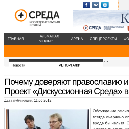
АЛЬМАНАХ
ГЛАВНАЯ
АРЕНА
СПЕЦПРОЕКТЫ
ФО
“ЛОДКА”
>
>
Новости
РЕПОРТАЖИ
Почему доверяют православию и ч
Проект «Дискуссионная Среда» в
Дата публикации: 11.06.2012
Обсуждение религи
всегда очерчено о
вроде бы нельзя. 
чувство пиетета, к