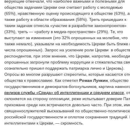
верующие отмечали, что наиболее важными и полезными для
общества задачами Церкви они считают работу с молодежью
(65%), нравственную оценку происходящего в обществе (63%), а
также работу в области образования (58%). Треть пришедших к
таким задачам отнесла «участие в разработке законопроектов»
(33%), треть — «работу в медиа-пространстве» (29%). Те, кто
выступают за изменения (это 32% опрошенных на молебне, что
также немало), указывали на необходимость Церкви быть ближе 
числа опрошенных). Запрос на усиление роли Церкви в обществ
респондентов, при этом мнение, что Церкви, напротив, необход
опрошенных затронули проблему коррупции и стяжательства свящ
сознательно пришел поддержать патриарха лично и Церковь).
Опросы во многом разрушают стереотипы, которые касаются от
общества к православию. Как отметил
Роман Лункин
, общество
государственников и демократов-богохульников, картина намного
релизов службы «Среда» об интеллигенции и среднем классе
, о
склоняется на сторону оппозиции, реже испытывает доверие Па
прихожане среди них встречаются довольно часто. При этом, им
священнослужителей высказываний по общественно-политически
российской государственности и оплотом сохранения традиций.
интеллигентами к Церкви, — скромность.