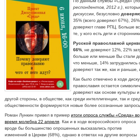
По данным службы «Среда» (
по
респондентов, 2012 г.)
, которы
дискуссии, безусловно
доверяю
35% (всего доверяют 67%), 26%
доверяют главе РПЦ. Больше в
те, у кого есть дети и сторонни
Русской православной церкви
66%
, не доверяют 12%, 22% зат
больше или меньше Вы стали до
что меньше, 14% затруднились с
доверяют так же, как и раньше,
Как было отмечено в ходе диску
православия остается символи
доверяют как основе культуры и
другой стороны, в обществе, как среди интеллигенции, так и ср
общественности формируются новые более осознанные запросы
Роман Лункин привел в пример
итоги опроса службы «Среда» во
время молебна 22 апреля
. Как и в ходе всероссийского опроса
вроде бы большинство опрошенных высказались против
изменений в Церкви (68%), однако в ответах на другие вопросы