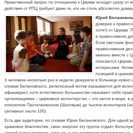
Нравственный запрос по отношению к Церкви исходит сразу от м
действия от РПЦ требуют даже те, кто не столь абсолютно довер
Юрий Белановск
доверие к правосл
хотят) от Церкви. 
в православное до
Если светским фон
православным деся
именно вместе с 
опасаются Церкви,
интересами. Актив
позицией в церковн
3 человека несколько раз в неделю дежурили в больнице нужно 
словам Белановского, религиозный мотив оказывается для воло
афишируют, хотя естественно большинство называют себя прав
организациями – церковное волонтерство – это капля в море: в
епископом Пантелеимоном (Шатовым) до тысячи волонтеров (акт
(активных около 100).
Есть две аудитории, по словам Юрия Белановского. Для одной 
храмовое благочестие, свою энергию эту группа отдает богослу
другой важно помогать кому-то, и эти аудитории практически не