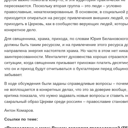
пересекаются. Поскольку вторая группа – это люди – условно
православные, некатехизированные. В основном, в социальной 
приходится опираться на ресурс привлечения внешних людей, о
приходить в Церковь, как в сообщество верующих людей, котор
конкретное дело.
Для священника, храма, прихода, по словам Юрия Белановског
должны быть таким ресурсом, и на привлечение этого ресурса д
направлена энергия настоятеля храма. Но часто в этом нет ника
заинтересованности. Менталитет духовенства хорошо отразился
ситуации, когда священник призывает прихожан платить десятину
что он и приход будут отчитываться о бухгалтерии перед общино
забывает.
В ходе обсуждения были заданы справедливые вопросы – почем
не воплощается в конкретных делах, что это за доверие вообще,
критика показала, что нужно задавать новые вопросы и ставить 
сакральный образ Церкви среди россиян – православие станови
Антон Комаров.
Ссылки по теме:
«Православие и мир»: Почему доверяют православию? (Т