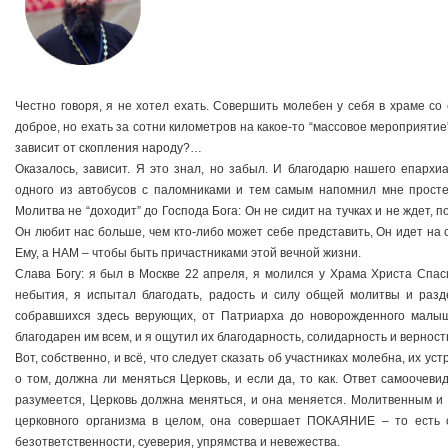
Честно говоря, я не хотел ехать. Совершить молебен у себя в храме с
доброе, но ехать за сотни километров на какое-то “массовое мероприятие
зависит от скопления народу?…
Оказалось, зависит. Я это знал, но забыл. И благодарю нашего епарх
одного из автобусов с паломниками и тем самым напомнил мне простей
Молитва не “доходит” до Господа Бога: Он не сидит на тучках и не ждет, п
Он любит нас больше, чем кто-либо может себе представить, Он идет на
Ему, а НАМ – чтобы быть причастниками этой вечной жизни.
Слава Богу: я был в Москве 22 апреля, я молился у Храма Христа Спас
небытия, я испытал благодать, радость и силу общей молитвы и раз
собравшихся здесь верующих, от Патриарха до новорожденного малыш
благодарен им всем, и я ощутил их благодарность, солидарность и верност
Вот, собственно, и всё, что следует сказать об участниках молебна, их 
о том, должна ли меняться Церковь, и если да, то как. Ответ самоочев
разумеется, Церковь должна меняться, и она меняется. Молитвенным и 
церковного организма в целом, она совершает ПОКАЯНИЕ – то есть о
безответственности, суеверия, упрямства и невежества.