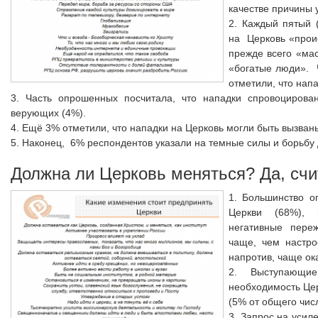
качестве причины 
2. Каждый пятый 
на Церковь «проис
прежде всего «ма
«богатые люди». 
отметили, что нап
3. Часть опрошенных посчитала, что нападки спровоцирова
верующих (4%).
4. Ещё 3% отметили, что нападки на Церковь могли быть вызван
5. Наконец, 6% респондентов указали на темные силы и борьбу 
Должна ли Церковь меняться? Да, сч
1. Большинство о
Церкви (68%), 
негативные пере
чаще, чем настро
напротив, чаще ок
2. Выступающи
необходимость Цер
(5% от общего чис
3. Запрос на усил