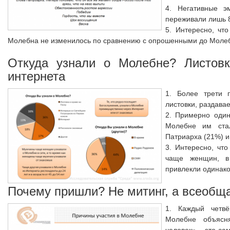
4. Негативные эм
переживали лишь 
5. Интересно, чт
Молебна не изменилось по сравнению с опрошенными до Моле
Откуда узнали о Молебне? Листовк
интернета
1. Более трети 
листовки, раздава
2. Примерно один
Молебне им стал
Патриарха (21%) и
3. Интересно, чт
чаще женщин, в
привлекли одинако
Почему пришли? Не митинг, а всеобщ
1. Каждый четв
Молебне объясн
человек» – это са