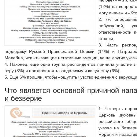
(12%) на вопрос 
могу иначе» и «Кто
2. 7% опрошенны
побуждений, у
ответственности 
страны.
3. Часть респо
поддержку Русской Православной Церкви (14%) и Патриарху
Молебна, испытывающие негативные эмоции, чаще других указы
4. Наконец, ещё одна группа респондентов приняла участие 
веру (3%) и противостоять вандализму и кощунству (6%).
5. Ещё 6% пришли, чтобы «ощутить чувство единения с верующ
Что является основной причиной нап
и безверие
1. Четверть опро
Церковь духовн
российского общ
указал на безвер
морали и нравств