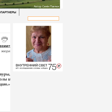
ОПАРТНЕРЫ
ссии»
м жюри
туры,
олы и
цию.»