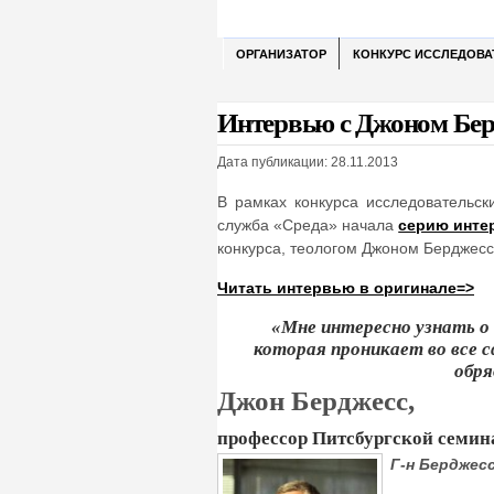
ОРГАНИЗАТОР
КОНКУРС ИССЛЕДОВА
Интервью с Джоном Бе
Дата публикации: 28.11.2013
В рамках конкурса исследовательск
служба «Среда» начала
серию инте
конкурса, теологом Джоном Берджесс
Читать интервью в оригинале=>
«Мне интересно узнать о
которая проникает во все 
обря
Джон Берджесс,
профессор Питсбургской семин
Г-н Берджес