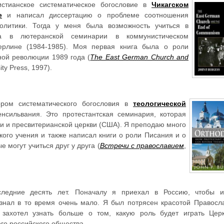
истианское систематическое богословие в
Чикагском
е
и написал диссертацию о проблеме соотношения
олитики. Тогда у меня была возможность учиться в
да в лютеранской семинарии в коммунистическом
ерлине (1984-1985). Моя первая книга была о роли
ной революции 1989 года (
The East German Church and
ity Press, 1997).
ром систематического богословия в
теологической
енсильвания. Это протестантская семинария, которая
и и пресвитерианской церкви (США). Я преподаю много
кого учения и также написал книги о роли Писания и о
 могут учиться друг у друга (
Встречи с православием
,
ледние десять лет. Поначалу я приехал в Россию, чтобы и
знал в то время очень мало. Я был потрясен красотой Правосл
 захотел узнать больше о том, какую роль будет играть Цер
го российского общества.