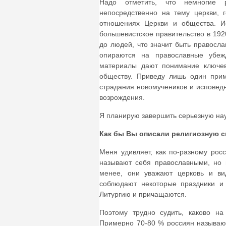
Надо отметить, что немногие р
непосредственно на тему церкви, 
отношениях Церкви и общества. И
большевистское правительство в 192
до людей, что значит быть правосл
опираются на православные убеж
материалы дают понимание ключев
обществу. Приведу лишь один прим
страдания новомучеников и исповед
возрождения.
Я планирую завершить серьезную науч
Как бы Вы описали религиозную 
Меня удивляет, как по-разному ро
называют себя православными, но 
менее, они уважают церковь и ви
соблюдают некоторые праздники и
Литургию и причащаются.
Поэтому трудно судить, каково н
Примерно 70-80 % россиян называют