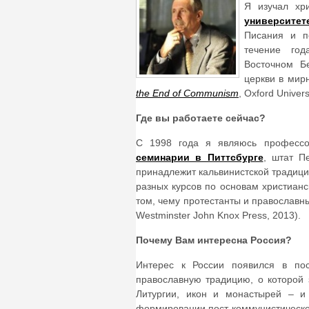
Я изучал хр
университет
Писания и п
течение го
Восточном Б
церкви в мир
the End of Communism
, Oxford Univers
Где вы работаете сейчас?
С 1998 года я являюсь профессо
семинарии в Питтсбурге
, штат П
принадлежит кальвинистской традици
разных курсов по основам христианс
том, чему протестанты и православные
Westminster John Knox Press, 2013).
Почему Вам интересна Россия?
Интерес к России появился в пос
православную традицию, о которой 
Литургии, икон и монастырей – и
формировании пост-коммунистическо