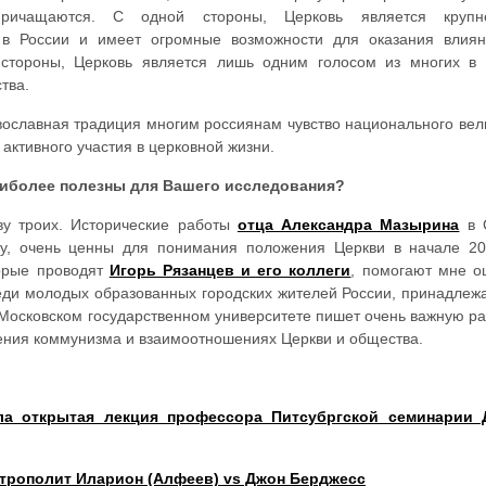
причащаются. С одной стороны, Церковь является крупн
й в России и имеет огромные возможности для оказания влия
 стороны, Церковь является лишь одним голосом из многих в
тва.
авославная традиция многим россиянам чувство национального вел
активного участия в церковной жизни.
аиболее полезны для Вашего исследования?
ову троих. Исторические работы
отца Александра Мазырина
в 
му, очень ценны для понимания положения Церкви в начале 20
торые проводят
Игорь Рязанцев и его коллеги
, помогают мне о
еди молодых образованных городских жителей России, принадлеж
Московском государственном университете пишет очень важную ра
ения коммунизма и взаимоотношениях Церкви и общества.
а открытая лекция профессора Питсубргской семинарии 
трополит Иларион (Алфеев) vs Джон Берджесс