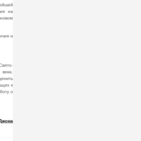
ейшей
ния на
 новом
ичия и
Свято-
 века.
ценить
ащих к
боту о
Джона