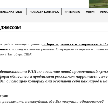
ТЕЛЬСКИХ РАБОТ
НОВОСТИ КОНКУРСА
ИНТЕРВЬЮ
ЖЮРИ
ИНФ
рджессом
их работ молодых ученых
«Вера и религия в современной Ро
рвью
с исследователями религии. Очередное интервью – с члено
ом (Питтсбург, США).
 деятельности РПЦ по созданию новой православной куль
сферы общества и предлагает россиянам нарративы, симв
ды, с помощью которых они осознают себя как народ и на
арии
с, расскажите, пожалуйста, где Вы получили образование?