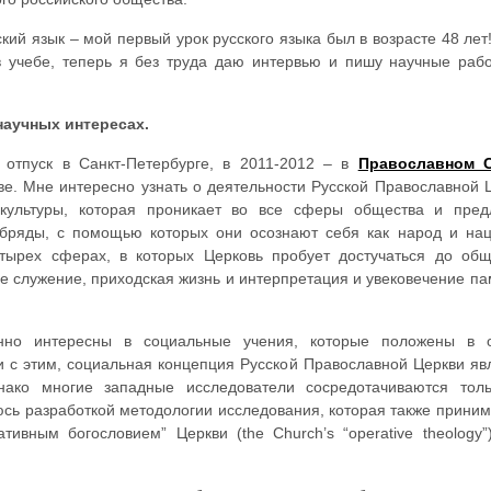
ский язык – мой первый урок русского языка был в возрасте 48 лет
в учебе, теперь я без труда даю интервью и пишу научные раб
научных интересах.
 отпуск в Санкт-Петербурге, в 2011-2012 – в
Православном С
е. Мне интересно узнать о деятельности Русской Православной 
культуры, которая проникает во все сферы общества и пред
бряды, с помощью которых они осознают себя как народ и на
тырех сферах, в которых Церковь пробует достучаться до общ
е служение, приходская жизнь и интерпретация и увековечение па
енно интересны в социальные учения, которые положены в 
и с этим, социальная концепция Русской Православной Церкви яв
ако многие западные исследователи сосредотачиваются тол
сь разработкой методологии исследования, которая также приним
тивным богословием” Церкви (the Church’s “operative theology”