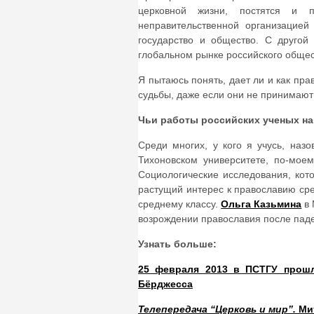
церковной жизни, постятся и 
неправительственной организацие
государство и общество. С другой
глобальном рынке российского общес
Я пытаюсь понять, дает ли и как пр
судьбы, даже если они не принимают 
Чьи работы российских ученых н
Среди многих, у кого я учусь, наз
Тихоновском университете, по-мое
Социологические исследования, ко
растущий интерес к православию ср
среднему классу.
Ольга Казьмина
в 
возрождении православия после пад
Узнать больше:
25 февраля 2013 в ПСТГУ прошл
Бёрджесса
Телепередача “Церковь и мир”.
Ми