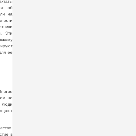
ктаты
рят об
али на
онести
отники
в. Эти
йскому
тируют
для ее
Многие
Тем не
е люди
сещают
естве.
стие в