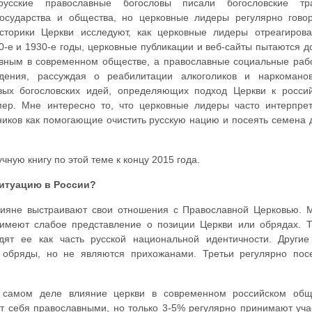
усские православные богословы писали богословские тра
государства и общества, но церковные лидеры регулярно гово
сторики Церкви исследуют, как церковные лидеры отреагиров
0-е и 1930-е годы, церковные публикации и веб-сайты пытаются д
авным в современном обществе, а православные социальные раб
дения, рассуждая о реабилитации алкоголиков и наркомано
ых богословских идей, определяющих подход Церкви к росси
ер. Мне интересно то, что церковные лидеры часто интерпре
ников как помогающие очистить русскую нацию и посеять семена 
ную книгу по этой теме к концу 2015 года.
ситуацию в России?
ссияне выстраивают свои отношения с Православной Церковью. 
имеют слабое представление о позиции Церкви или обрядах. 
дят ее как часть русской национальной идентичности. Други
 обряды, но не являются прихожанами. Третьи регулярно по
а самом деле влияние церкви в современном российском общ
 себя православными, но только 3-5% регулярно принимают уча