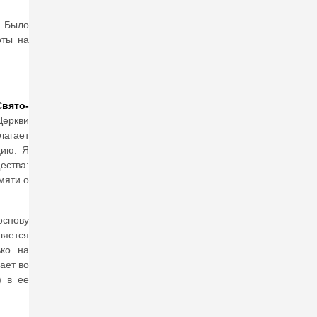
! Было
оты на
вято-
Церкви
лагает
цию. Я
ества:
мяти о
основу
ляется
ько на
ает во
) в ее