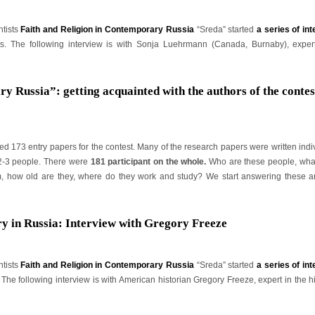
ntists
Faith and Religion in Contemporary Russia
“Sreda” started
a series of in
ts. The following interview is with Sonja Luehrmann (Canada, Burnaby), expert
ry Russia”: getting acquainted with the authors of the contes
ed 173 entry papers for the contest. Many of the research papers were written indiv
 2-3 people. There were
181 participant on the whole.
Who are these people, wha
m, how old are they, where do they work and study? We start answering these 
y in Russia: Interview with Gregory Freeze
ntists
Faith and Religion in Contemporary Russia
“Sreda” started
a series of in
The following interview is with American historian Gregory Freeze, expert in the hi