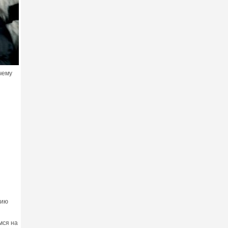
чему
нию
мся на