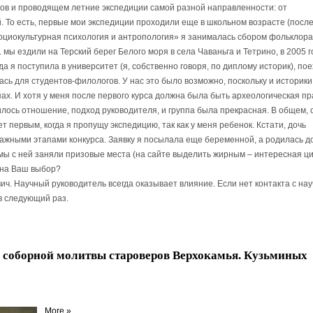
ов и проводящем летние экспедиции самой разной направленности: от
й. То есть, первые мои экспедиции проходили еще в школьном возрасте (посл
«Социокультурная психология и антропология» я занималась сбором фольклора
 мы ездили на Терский берег Белого моря в села Чаваньга и Тетрино, в 2005 г
а я поступила в университет (я, собственно говоря, по диплому историк), пое
сь для студентов-филологов. У нас это было возможно, поскольку и историки,
ах. И хотя у меня после первого курса должна была быть археологическая пр
ось отношение, подход руководителя, и группа была прекрасная. В общем, с
дет первым, когда я пропущу экспедицию, так как у меня ребенок. Кстати, дочь
ажными этапами конкурса. Заявку я посылала еще беременной, а родилась д
 мы с ней заняли призовые места (на сайте выделить жирным – интересная ци
 на Ваш выбор?
ич. Научный руководитель всегда оказывает влияние. Если нет контакта с на
 в следующий раз.
и соборной молитвы староверов Верхокамья. Кузьминых
More »