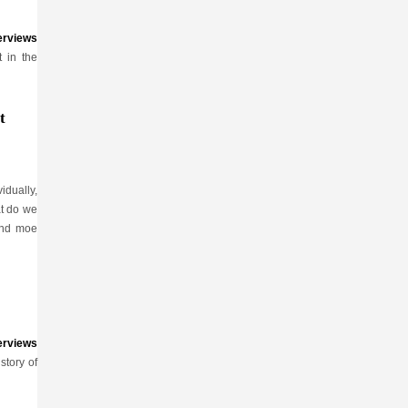
terviews
 in the
t
idually,
t do we
and moe
terviews
story of