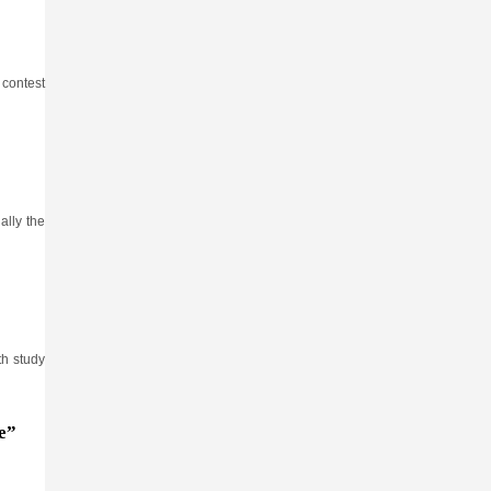
 contest
ally the
th study
e”