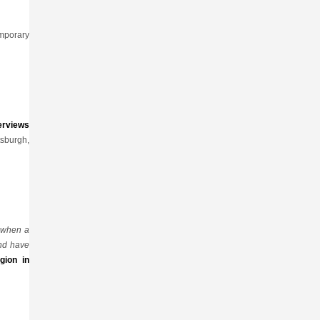
emporary
terviews
tsburgh,
l when a
and have
gion in