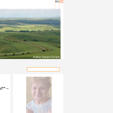
RU
EN
ю?” –