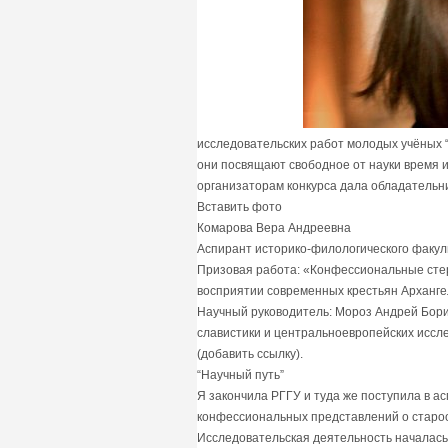
исследовательских работ молодых учёных “
они посвящают свободное от науки время 
организаторам конкурса дала обладательн
Вставить фото
Комарова Вера Андреевна
Аспирант историко-филологического факуль
Призовая работа: «Конфессиональные сте
восприятии современных крестьян Арханге
Научный руководитель: Мороз Андрей Бори
славистики и центральноевропейских иссл
(добавить ссылку).
“Научный путь”
Я закончила РГГУ и туда же поступила в а
конфессиональных представлений о староо
Исследовательская деятельность началась