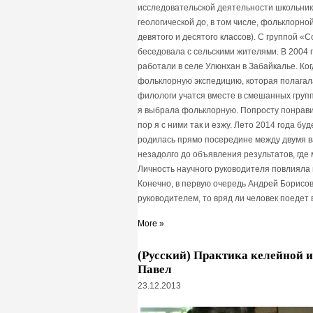
исследовательской деятельности школьник
геологической до, в том числе, фольклорно
девятого и десятого классов). С группой 
беседовала с сельскими жителями. В 2004 г.
работали в селе Улюнхан в Забайкалье. Когд
фольклорную экспедицию, которая полагала
филологи учатся вместе в смешанных групп
я выбрала фольклорную. Попросту понравил
пор я с ними так и езжу. Лето 2014 года бу
родилась прямо посередине между двумя в
незадолго до объявления результатов, где
Личность научного руководителя повлияла
Конечно, в первую очередь Андрей Борисов
руководителем, то вряд ли человек поедет
More »
(Русский) Практика келейной 
Павел
23.12.2013