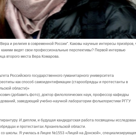
Вера и религия в современной России”. Каковы научные интересы призёров, 
и какими видят свои профессиональные перспективы? Первой интервью
ица второго места Вера Комарова.
тета Российского государственного гуманитарного университета
реотипы как способ самоидентификации (старообрядцы и протестанты в
льской области)»
сович (добавить фото), доктор филологических наук, профессор кафедры
едований, заведующий учебно-научной лаборатории фольклористики РГГУ
спирантуру. И диплом, и будущая кандидатская работа посвящены исследова
брядцах и протестантах Архангельской области.
 со школы. Я училась в Лицее №1553 «Лицей на Донской», специализирующе